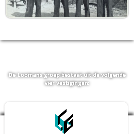
De Loomans groep bestaat uit de volgende
vier vestigingen: