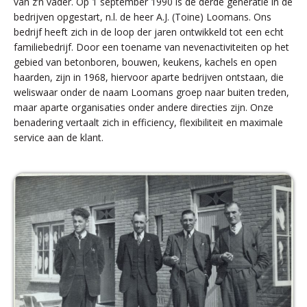
van z’n vader. Op 1 september 1990 is de derde generatie in de
bedrijven opgestart, n.l. de heer A.J. (Toine) Loomans. Ons
bedrijf heeft zich in de loop der jaren ontwikkeld tot een echt
familiebedrijf. Door een toename van nevenactiviteiten op het
gebied van betonboren, bouwen, keukens, kachels en open
haarden, zijn in 1968, hiervoor aparte bedrijven ontstaan, die
weliswaar onder de naam Loomans groep naar buiten treden,
maar aparte organisaties onder andere directies zijn. Onze
benadering vertaalt zich in efficiency, flexibiliteit en maximale
service aan de klant.