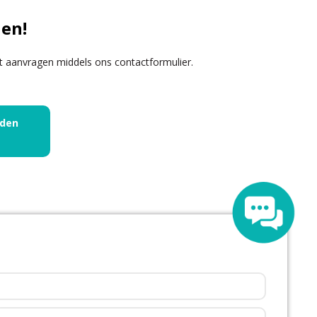
en!
dit aanvragen middels ons
contactformulier
.
rden