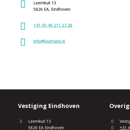
Leemkuil 13
5626 EA, Eindhoven
+31 (0) 40 211 27 26
info@loomans.nl
Vestiging Eindhoven
Overig
Leemkuil 13
Vesti
5626 EA Eindhoven
+31 (