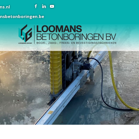
ns.nl
nsbetonboringen.be