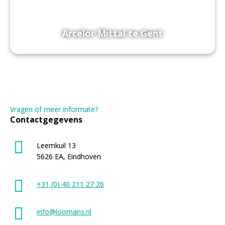
Arcelor Mittal te Gent
Arcelor Mittal te Gent
Vragen of meer informate?
Contactgegevens
Leemkuil 13
5626 EA, Eindhoven
+31 (0) 40 211 27 26
info@loomans.nl