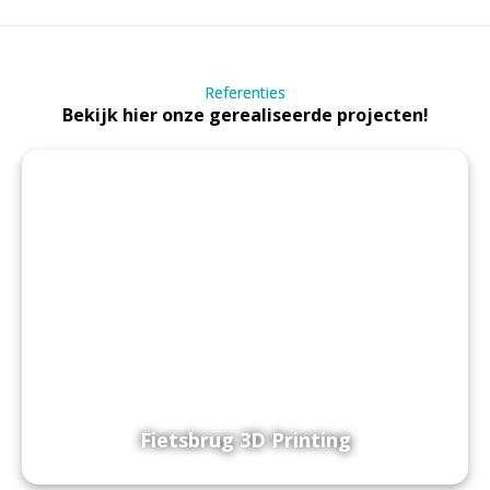
Referenties
Bekijk hier onze gerealiseerde projecten!
Fietsbrug 3D Printing
Fietsbrug 3D Printing